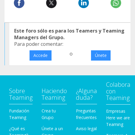
Este foro sólo es para los Teamers y Teaming
Managers del Grupo.
Para poder comentar:
o
Accede
Únete
Colabora
Sobre
Haciendo
¿Alguna
con
Teaming
Teaming
duda?
Teaming
Fundación
Crea tu
Preguntas
Empresas
Teaming
Grupo
frecuentes
Here we are
Teaming
¿Qué es
Únete a un
Aviso legal