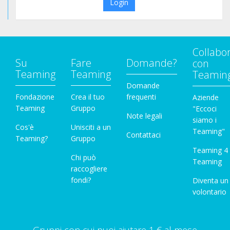
Login
Collabo
Su
Fare
Domande?
con
Teaming
Teaming
Teamin
Domande
Fondazione
Crea il tuo
frequenti
Aziende
Teaming
Gruppo
"Eccoci
Note legali
siamo i
Cos'è
Unisciti a un
Teaming"
Contattaci
Teaming?
Gruppo
Teaming 4
Chi può
Teaming
raccogliere
fondi?
Diventa un
volontario