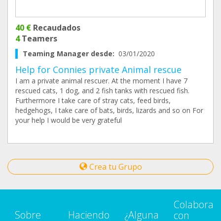
40 €
Recaudados
4
Teamers
Teaming Manager desde:
03/01/2020
Help for Connies private Animal rescue
I am a private animal rescuer. At the moment I have 7
rescued cats, 1 dog, and 2 fish tanks with rescued fish.
Furthermore I take care of stray cats, feed birds,
hedgehogs, I take care of bats, birds, lizards and so on For
your help I would be very grateful
Crea tu Grupo
Colabora
Sobre
Haciendo
¿Alguna
con