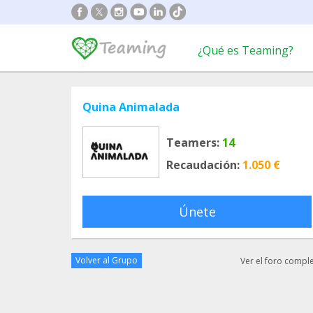
¿Qué es Teaming?
Quina Animalada
Teamers:
14
Recaudación:
1.050 €
Únete
Volver al Grupo
Ver el foro compl