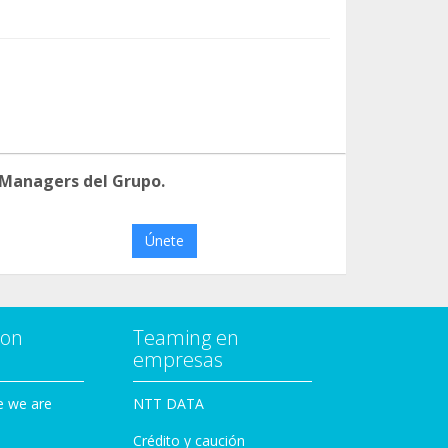
 Managers del Grupo.
Únete
con
Teaming en
empresas
e we are
NTT DATA
Crédito y caución