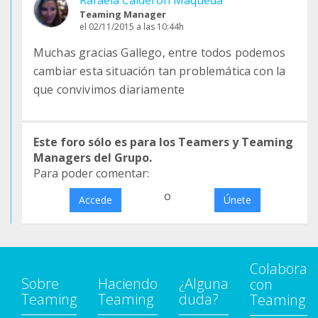
Rafaela Calderon Maqueda
Teaming Manager
el 02/11/2015 a las 10:44h
Muchas gracias Gallego, entre todos podemos
cambiar esta situación tan problemática con la
que convivimos diariamente
Este foro sólo es para los Teamers y Teaming
Managers del Grupo.
Para poder comentar:
o
Accede
Únete
Colabora
Sobre
Haciendo
¿Alguna
con
Teaming
Teaming
duda?
Teaming