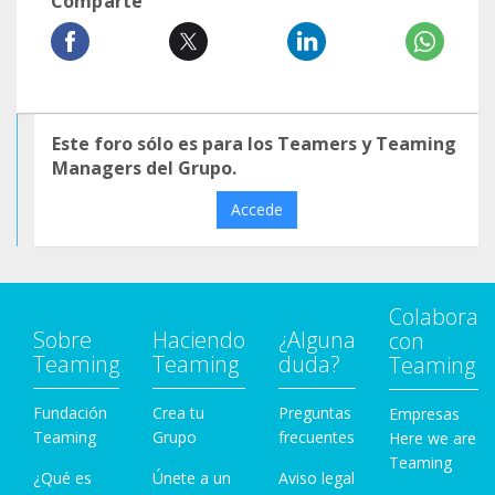
Comparte
Este foro sólo es para los Teamers y Teaming
Managers del Grupo.
Accede
Colabora
Sobre
Haciendo
¿Alguna
con
Teaming
Teaming
duda?
Teaming
Fundación
Crea tu
Preguntas
Empresas
Teaming
Grupo
frecuentes
Here we are
Teaming
¿Qué es
Únete a un
Aviso legal