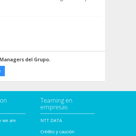
 Managers del Grupo.
e
con
Teaming en
empresas
e we are
NTT DATA
Crédito y caución