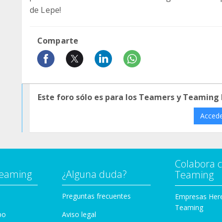
de Lepe!
Comparte
Este foro sólo es para los Teamers y Teaming
Acced
Colabora 
Teaming
¿Alguna duda?
Teaming
Preguntas frecuentes
Empresas Her
Teaming
po
Aviso legal