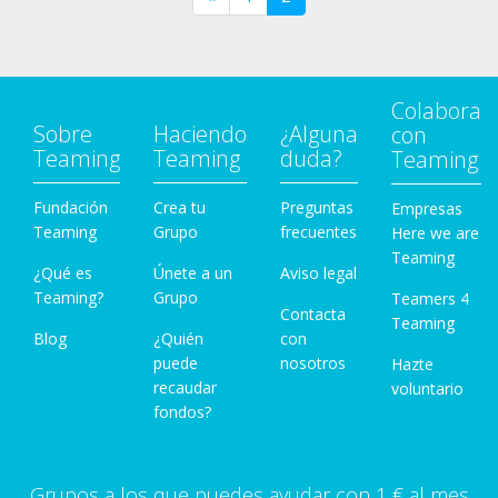
Colabora
Sobre
Haciendo
¿Alguna
con
Teaming
Teaming
duda?
Teaming
Fundación
Crea tu
Preguntas
Empresas
Teaming
Grupo
frecuentes
Here we are
Teaming
¿Qué es
Únete a un
Aviso legal
Teaming?
Grupo
Teamers 4
Contacta
Teaming
Blog
¿Quién
con
puede
nosotros
Hazte
recaudar
voluntario
fondos?
Grupos a los que puedes ayudar con 1 € al mes