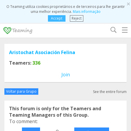
×
O Teaming utiliza cookies proprietários e de terceiros para lhe garantir
uma melhor experiência.
Mais informação
Accept
Reject
☰
Aristochat Asociación Felina
Teamers:
336
Join
Voltar para Grupo
See the entire forum
This forum is only for the Teamers and
Teaming Managers of this Group.
To comment:
o