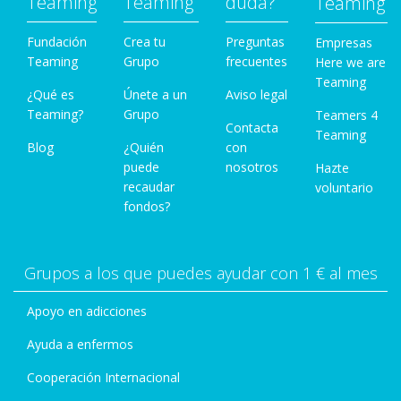
Teaming
Teaming
duda?
Teaming
Fundación
Crea tu
Preguntas
Empresas
Teaming
Grupo
frecuentes
Here we are
Teaming
¿Qué es
Únete a un
Aviso legal
Teaming?
Grupo
Teamers 4
Contacta
Teaming
Blog
¿Quién
con
puede
nosotros
Hazte
recaudar
voluntario
fondos?
Grupos a los que puedes ayudar con 1 € al mes
Apoyo en adicciones
Ayuda a enfermos
Cooperación Internacional