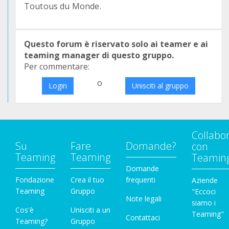
Toutous du Monde.
Questo forum è riservato solo ai teamer e ai
teaming manager di questo gruppo.
Per commentare:
o
Login
Unisciti al gruppo
Collabo
Su
Fare
Domande?
con
Teaming
Teaming
Teamin
Domande
Fondazione
Crea il tuo
frequenti
Aziende
Teaming
Gruppo
"Eccoci
Note legali
siamo i
Cos'è
Unisciti a un
Teaming"
Contattaci
Teaming?
Gruppo