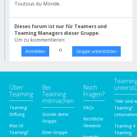
Toutous du Monde.
Dieses forum ist nur für Teamers und
Teaming Managers dieser Gruppe.
Um zu kommentieren:
o
Anmelden
Gruppe unterstützen
Teamin
Über
Bei
Noch
unterst
Teaming
Teaming
Fragen?
mitmachen
"Hier sind w
Teaming-
FAQs
Teaming"-
Stiftung
Gründe deine
Unternehm
Rechtliche
Gruppe
Was ist
Hinweise
Teaming 4
Teaming?
Einer Gruppe
Teaming
Kontakt