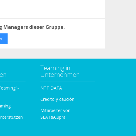
g Managers dieser Gruppe.
en
Teaming in
zen
Unternehmen
 Teaming"-
NTT DATA
Credito y caución
aming
Mitarbeiter von
unterstützen
SEAT&Cupra