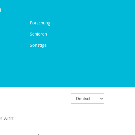
t
Forschung
Senioren
Sonstige
n with: