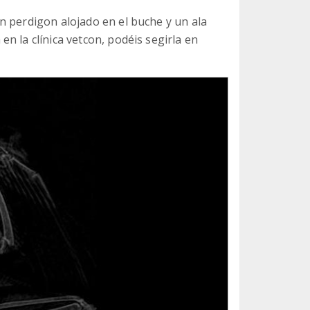
n perdigon alojado en el buche y un ala
n la clínica vetcon, podéis segirla en