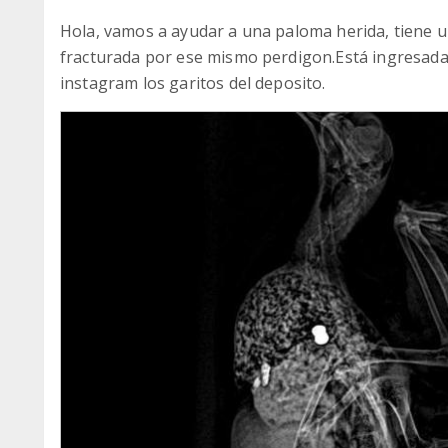
Hola, vamos a ayudar a una paloma herida, tiene u
fracturada por ese mismo perdigon.Está ingresada e
instagram los garitos del deposito.