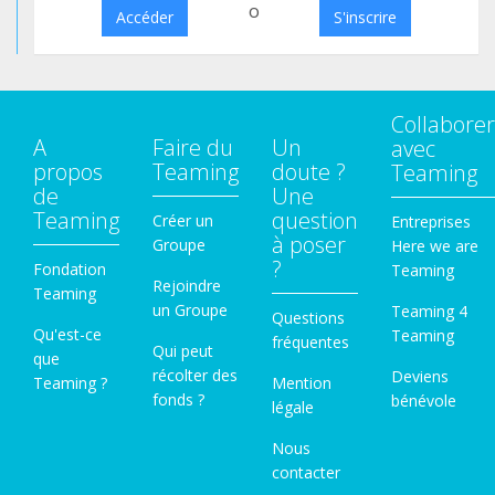
o
Accéder
S'inscrire
Collaborer
A
Faire du
Un
avec
propos
Teaming
doute ?
Teaming
de
Une
Teaming
question
Créer un
Entreprises
à poser
Groupe
Here we are
?
Fondation
Teaming
Rejoindre
Teaming
un Groupe
Teaming 4
Questions
Qu'est-ce
Teaming
fréquentes
Qui peut
que
récolter des
Deviens
Teaming ?
Mention
fonds ?
bénévole
légale
Nous
contacter