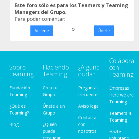
Este foro sólo es para los Teamers y Teaming
Managers del Grupo.
Para poder comentar:
o
Accede
Únete
Colabora
Sobre
Haciendo
¿Alguna
con
Teaming
Teaming
duda?
Teaming
Fundación
Crea tu
Preguntas
Empresas
Teaming
Grupo
frecuentes
Here we are
Teaming
¿Qué es
Únete a un
Aviso legal
Teaming?
Grupo
Teamers 4
Contacta
Teaming
Blog
¿Quién
con
puede
nosotros
Hazte
recaudar
voluntario