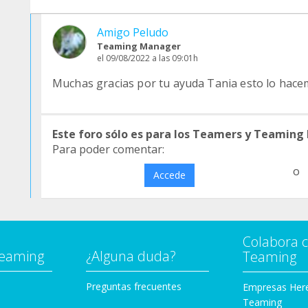
Amigo Peludo
Teaming Manager
el 09/08/2022 a las 09:01h
Muchas gracias por tu ayuda Tania esto lo hace
Este foro sólo es para los Teamers y Teaming
Para poder comentar:
o
Accede
Colabora 
Teaming
¿Alguna duda?
Teaming
Preguntas frecuentes
Empresas Her
Teaming