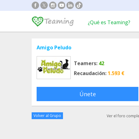
¿Qué es Teaming?
Amigo Peludo
Teamers:
42
Recaudación:
1.593 €
Únete
Volver al Grupo
Ver el foro compl