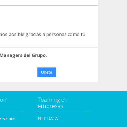
mos posible gracias a personas como tú
 Managers del Grupo.
Únete
con
Teaming en
empresas
e we are
NTT DATA