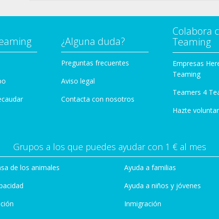
Colabora 
Teaming
¿Alguna duda?
Teaming
Preguntas frecuentes
Empresas Her
Teaming
po
Aviso legal
Teamers 4 Te
ecaudar
Contacta con nosotros
Hazte voluntar
Grupos a los que puedes ayudar con 1 € al mes
sa de los animales
Ayuda a familias
pacidad
Ayuda a niños y jóvenes
ción
Inmigración