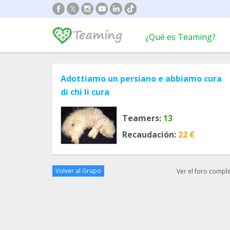
¿Qué es Teaming?
Adottiamo un persiano e abbiamo cura
di chi li cura
Teamers:
13
Recaudación:
22 €
Volver al Grupo
Ver el foro compl