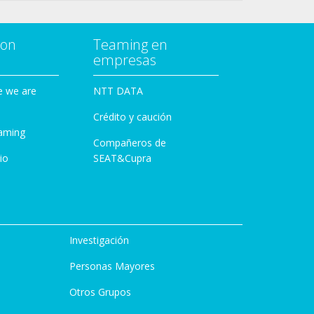
con
Teaming en
empresas
e we are
NTT DATA
Crédito y caución
aming
Compañeros de
io
SEAT&Cupra
Investigación
Personas Mayores
Otros Grupos