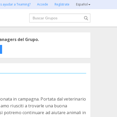
es ayudar a Teaming?
Accede
Regístrate
Español
Buscar
anagers del Grupo.
nata in campagna. Portata dal veterinario
siamo riusciti a trovarle una buona
osì potremo continuare ad aiutare animali in