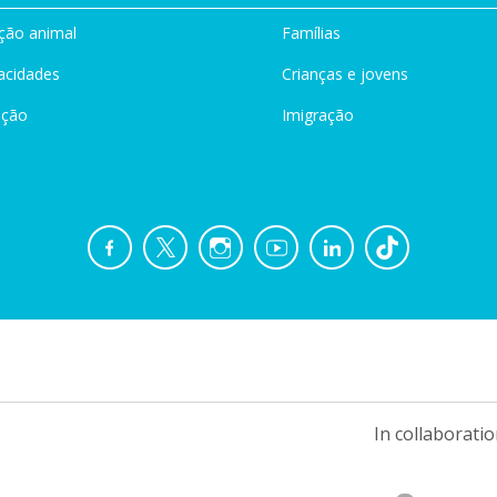
ção animal
Famílias
acidades
Crianças e jovens
ação
Imigração
In collaboratio