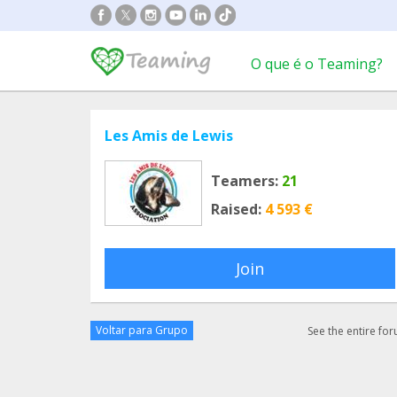
O que é o Teaming?
Les Amis de Lewis
Teamers:
21
Raised:
4 593 €
Join
Voltar para Grupo
See the entire fo