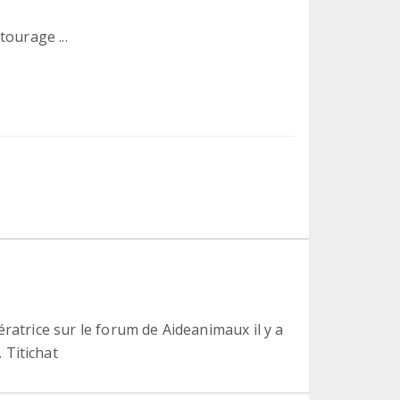
ourage ...
ratrice sur le forum de Aideanimaux il y a
 Titichat