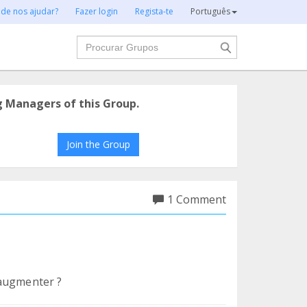
 de nos ajudar?
Fazer login
Regista-te
Português
Procurar
g Managers of this Group.
Join the Group
1 Comment
l'augmenter ?