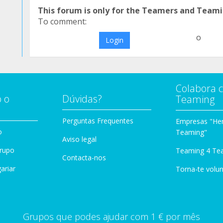
This forum is only for the Teamers and Teami
To comment:
o
Login
Colabora 
 o
Dúvidas?
Teaming
Perguntas Frequentes
Empresas "Her
o
Teaming"
Aviso legal
Grupo
Teaming 4 Te
Contacta-nos
ariar
Torna-te volun
Grupos que podes ajudar com 1 € por mês