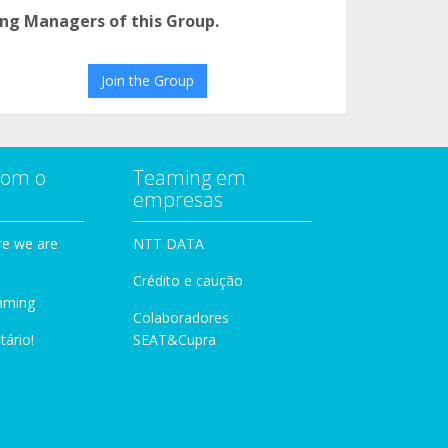
ng Managers of this Group.
Join the Group
com o
Teaming em
empresas
e we are
NTT DATA
Crédito e caução
aming
Colaboradores
tário!
SEAT&Cupra