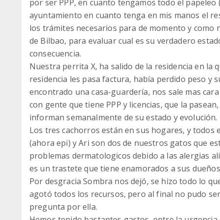
por ser PPP, en cuanto tengamos todo el papeleo (f
ayuntamiento en cuanto tenga en mis manos el res
los trámites necesarios para de momento y como no
de Bilbao, para evaluar cual es su verdadero estado
consecuencia.
Nuestra perrita X, ha salido de la residencia en la
residencia les pasa factura, había perdido peso y
encontrado una casa-guardería, nos sale mas cara 
con gente que tiene PPP y licencias, que la pasean, 
informan semanalmente de su estado y evolución.
Los tres cachorros están en sus hogares, y todos 
(ahora epi) y Ari son dos de nuestros gatos que e
problemas dermatologicos debido a las alergias al
es un trastete que tiene enamorados a sus dueños
Por desgracia Sombra nos dejó, se hizo todo lo que
agotó todos los recursos, pero al final no pudo ser
pregunta por ella.
Hemos tenido bastantes gastos, entre la urgencia d