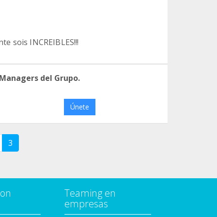
nte sois INCREIBLES!!!
 Managers del Grupo.
Únete
3
con
Teaming en
empresas