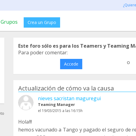
¿Quier
Grupos
Crea un Grupo
Este foro sólo es para los Teamers y Teaming M
Para poder comentar:
o
Accede
Actualización de cómo va la causa
nieves sacristan maguregui
Teaming Manager
el 19/03/2015 a las 16:15h
eto
Hola!!!
hemos vacunado a Tango y pagado el seguro de resp