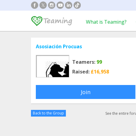
What is Teaming?
Asosiación Procuas
Teamers:
99
Raised:
£16,958
Join
Back to the Group
See the entire fo