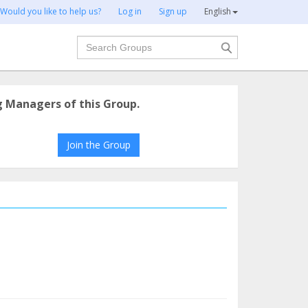
Would you like to help us?
Log in
Sign up
English
Search
g Managers of this Group.
Join the Group