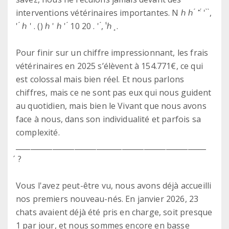
interventions vétérinaires importantes. N ℎ ℎ ́ '̂ ́ ' ̀ ̀,
' ́ ℎ ' . () ℎ ' ℎ ' ́ 10 20 . ' ́, '́ℎ ̧ .
Pour finir sur un chiffre impressionnant, les frais
vétérinaires en 2025 s’élèvent à 154.771€, ce qui
est colossal mais bien réel. Et nous parlons
chiffres, mais ce ne sont pas eux qui nous guident
au quotidien, mais bien le Vivant que nous avons
face à nous, dans son individualité et parfois sa
complexité.
____________________________________________________
́ ?
Vous l'avez peut-être vu, nous avons déjà accueilli
nos premiers nouveau-nés. En janvier 2026, 23
chats avaient déjà été pris en charge, soit presque
1 par jour, et nous sommes encore en basse