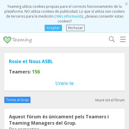
×
Teaming utiliza cookies propias para el correcto funcionamiento de la
plataforma. NO utiliza cookies de publicidad. Lo que sí utiliza son cookies
de terceros para la medición (
Més informació
), ¿deseas consentir estas
cookies?
Aceptar
Rechazar
☰
Rosie et Nous ASBL
Teamers:
156
Uneix-te
Torna al Grup
Veure tot el fòrum
Aquest fòrum és únicament pels Teamers i
Teaming Managers del Grup.