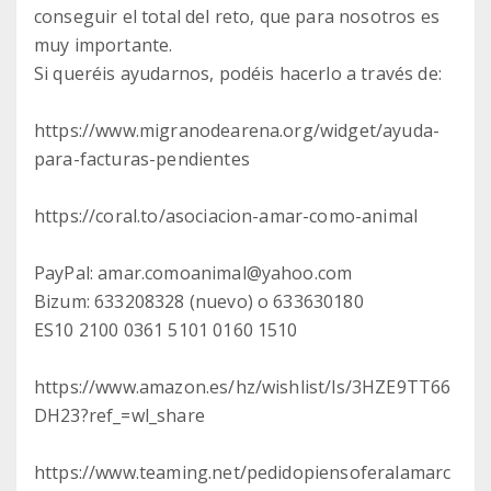
conseguir el total del reto, que para nosotros es
muy importante.
Si queréis ayudarnos, podéis hacerlo a través de:
https://www.migranodearena.org/widget/ayuda-
para-facturas-pendientes
https://coral.to/asociacion-amar-como-animal
PayPal: amar.comoanimal@yahoo.com
Bizum: 633208328 (nuevo) o 633630180
ES10 2100 0361 5101 0160 1510
https://www.amazon.es/hz/wishlist/ls/3HZE9TT66
DH23?ref_=wl_share
https://www.teaming.net/pedidopiensoferalamarc