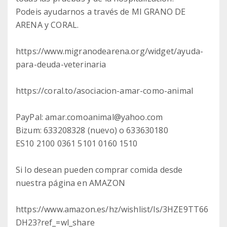
Podeis ayudarnos a través de MI GRANO DE
ARENA y CORAL.
https://www.migranodearena.org/widget/ayuda-
para-deuda-veterinaria
https://coral.to/asociacion-amar-como-animal
PayPal: amar.comoanimal@yahoo.com
Bizum: 633208328 (nuevo) o 633630180
ES10 2100 0361 5101 0160 1510
Si lo desean pueden comprar comida desde
nuestra página en AMAZON
https://www.amazon.es/hz/wishlist/ls/3HZE9TT66
DH23?ref_=wl_share