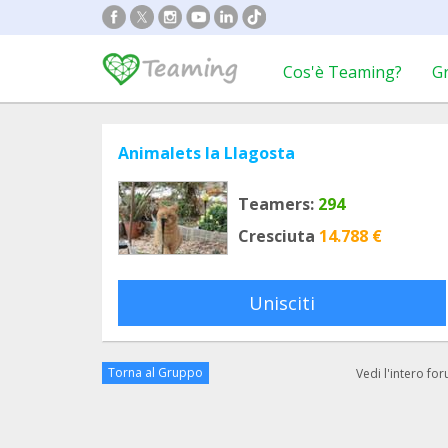
Cos'è Teaming?
G
Animalets la Llagosta
Teamers:
294
Cresciuta
14.788 €
Unisciti
Torna al Gruppo
Vedi l'intero fo