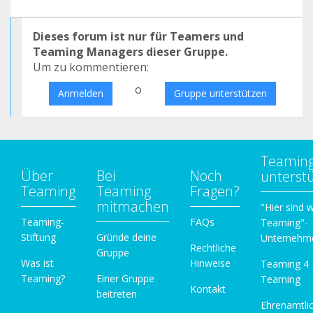
Dieses forum ist nur für Teamers und
Teaming Managers dieser Gruppe.
Um zu kommentieren:
o
Anmelden
Gruppe unterstützen
Teamin
Über
Bei
Noch
unterst
Teaming
Teaming
Fragen?
mitmachen
"Hier sind w
Teaming-
FAQs
Teaming"-
Stiftung
Gründe deine
Unternehm
Rechtliche
Gruppe
Was ist
Hinweise
Teaming 4
Teaming?
Einer Gruppe
Teaming
Kontakt
beitreten
Ehrenamtli