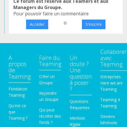
Ce forum est réservé aux Teamers et aux
Managers du Groupe.
Pour pouvoir faire un commentaire
o
Accéder
S'inscrire
Collaborer
A
Faire du
Un
avec
propos
Teaming
doute ?
Teaming
de
Une
Teaming
question
Créer un
Entreprises
à poser
Groupe
Here we are
?
Fondation
Teaming
Rejoindre
Teaming
un Groupe
Teaming 4
Questions
Qu'est-ce
Teaming
fréquentes
Qui peut
que
récolter des
Deviens
Teaming ?
Mention
fonds ?
bénévole
légale