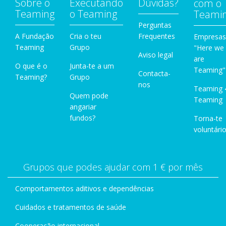
Sobre o
Executando
Dúvidas?
com o
Teaming
o Teaming
Teami
Perguntas
A Fundação
Cria o teu
Frequentes
Empresas
Teaming
Grupo
"Here we
Aviso legal
are
O que é o
Junta-te a um
Teaming"
Contacta-
Teaming?
Grupo
nos
Teaming 
Quem pode
Teaming
angariar
fundos?
Torna-te
voluntário
Grupos que podes ajudar com 1 € por mês
Comportamentos aditivos e dependências
Cuidados e tratamentos de saúde
Cooperação internacional