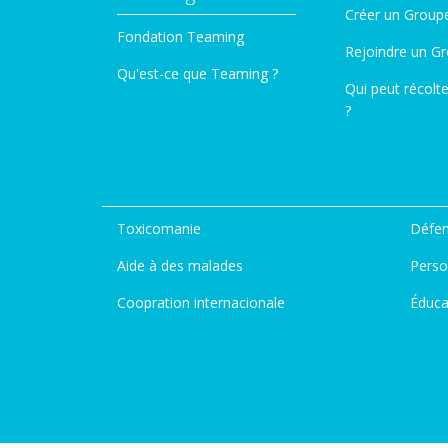
Créer un Group
Fondation Teaming
Rejoindre un G
Qu'est-ce que Teaming ?
Qui peut récolt
?
Toxicomanie
Défen
Aide à des malades
Perso
Coopration internacionale
Éduca