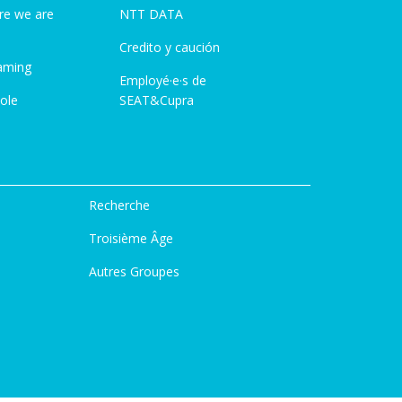
re we are
NTT DATA
Credito y caución
aming
Employé·e·s de
ole
SEAT&Cupra
Recherche
Troisième Âge
Autres Groupes