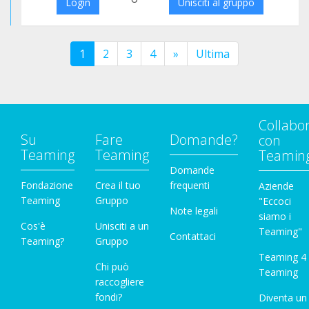
Login
Unisciti al gruppo
1
2
3
4
»
Ultima
Collabo
Su
Fare
Domande?
con
Teaming
Teaming
Teamin
Domande
Fondazione
Crea il tuo
frequenti
Aziende
Teaming
Gruppo
"Eccoci
Note legali
siamo i
Cos'è
Unisciti a un
Teaming"
Contattaci
Teaming?
Gruppo
Teaming 4
Chi può
Teaming
raccogliere
fondi?
Diventa un