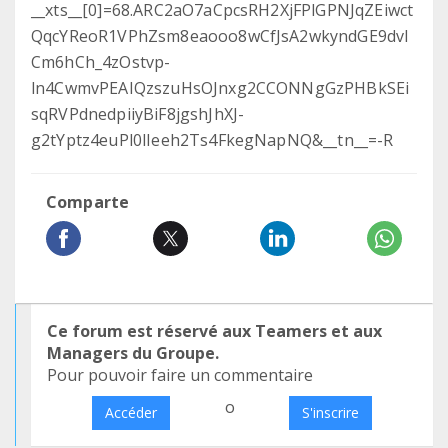
__xts__[0]=68.ARC2aO7aCpcsRH2XjFPlGPNJqZEiwct
QqcYReoR1VPhZsm8eaooo8wCfJsA2wkyndGE9dvI
Cm6hCh_4zOstvp-
ln4CwmvPEAIQzszuHsOJnxg2CCONNgGzPHBkSEi
sqRVPdnedpiiyBiF8jgshJhXJ-
g2tYptz4euPl0lIeeh2Ts4FkegNapNQ&__tn__=-R
Comparte
Ce forum est réservé aux Teamers et aux
Managers du Groupe.
Pour pouvoir faire un commentaire
o
Accéder
S'inscrire