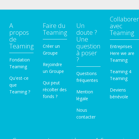
Collaborer
A
Faire du
Un
avec
propos
Teaming
doute ?
Teaming
de
Une
Teaming
question
Créer un
Entreprises
à poser
Groupe
Here we are
?
Fondation
Teaming
Rejoindre
Teaming
un Groupe
Teaming 4
Questions
Qu'est-ce
Teaming
fréquentes
Qui peut
que
récolter des
Deviens
Teaming ?
Mention
fonds ?
bénévole
légale
Nous
contacter