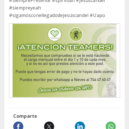
#SiemprePresente #spiriman #jesuscandel
#siempreyeah
#sigamosconellegadodejesúscandel #Uapo
Comparte