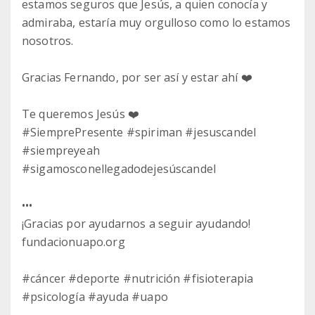
estamos seguros que Jesús, a quien conocía y
admiraba, estaría muy orgulloso como lo estamos
nosotros.
Gracias Fernando, por ser así y estar ahí ❤️
Te queremos Jesús ❤️
#SiemprePresente #spiriman #jesuscandel
#siempreyeah
#sigamosconellegadodejesúscandel
•••
¡Gracias por ayudarnos a seguir ayudando!
fundacionuapo.org
#cáncer #deporte #nutrición #fisioterapia
#psicología #ayuda #uapo