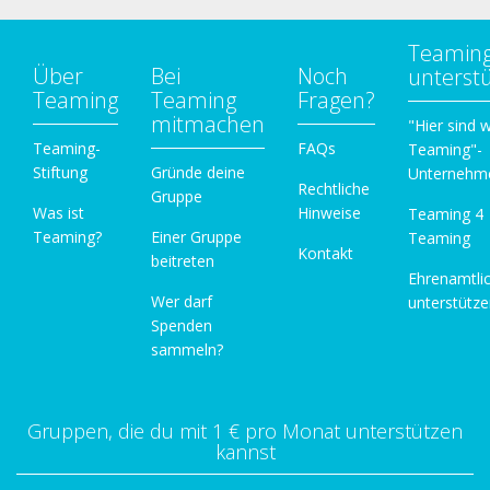
Teamin
Über
Bei
Noch
unterst
Teaming
Teaming
Fragen?
mitmachen
"Hier sind w
Teaming-
FAQs
Teaming"-
Stiftung
Gründe deine
Unternehm
Rechtliche
Gruppe
Was ist
Hinweise
Teaming 4
Teaming?
Einer Gruppe
Teaming
Kontakt
beitreten
Ehrenamtli
Wer darf
unterstütz
Spenden
sammeln?
Gruppen, die du mit 1 € pro Monat unterstützen
kannst