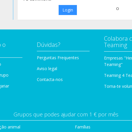
o
Login
Colabora 
 o
Dúvidas?
Teaming
Perguntas Frequentes
Empresas "Her
o
Teaming"
Aviso legal
Grupo
Teaming 4 Te
Contacta-nos
ariar
Torna-te volun
Grupos que podes ajudar com 1 € por mês
ção animal
Famílias