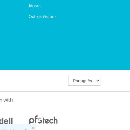
Idosos
Outros Grupos
n with:
×