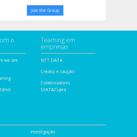
Join the Group
com o
Teaming em
empresas
e we are
NTT DATA
Crédito e caução
aming
Colaboradores
tário!
SEAT&Cupra
Investigação