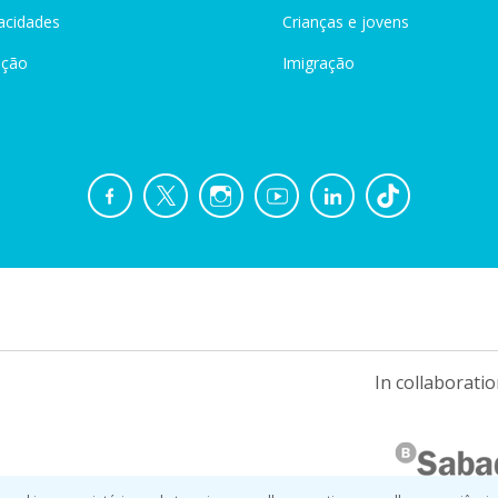
acidades
Crianças e jovens
ação
Imigração
In collaboratio