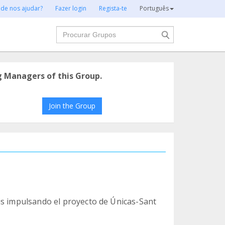
 de nos ajudar?
Fazer login
Regista-te
Português
Procurar
g Managers of this Group.
Join the Group
is impulsando el proyecto de Únicas-Sant