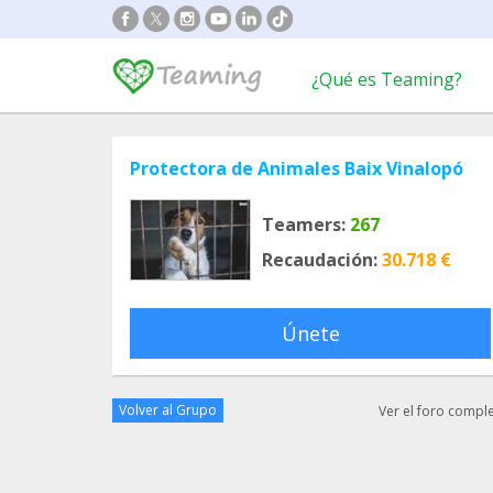
¿Qué es Teaming?
Protectora de Animales Baix Vinalopó
Teamers:
267
Recaudación:
30.718 €
Únete
Volver al Grupo
Ver el foro compl