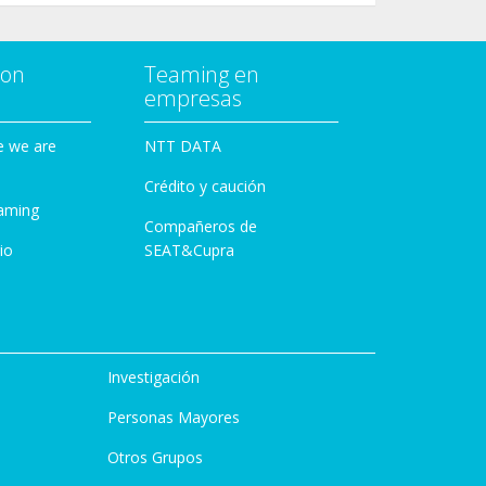
con
Teaming en
empresas
e we are
NTT DATA
Crédito y caución
aming
Compañeros de
io
SEAT&Cupra
Investigación
Personas Mayores
Otros Grupos