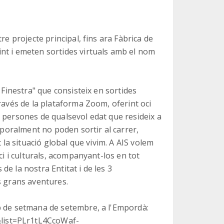
re projecte principal, fins ara Fàbrica de
nt i emeten sortides virtuals amb el nom
 Finestra" que consisteix en sortides
ravés de la plataforma Zoom, oferint oci
 persones de qualsevol edat que resideix a
emporalment no poden sortir al carrer,
 la situació global que vivim. A AIS volem
ci i culturals, acompanyant-los en tot
e la nostra Entitat i de les 3
tss grans aventures.
p de setmana de setembre, a l'Empordà:
list=PLr1tL4CcoWaf-