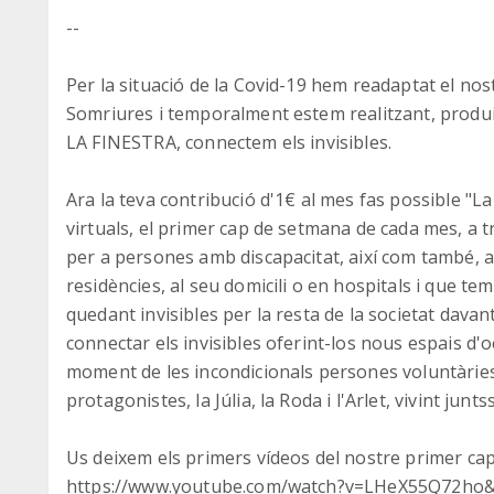
--
Per la situació de la Covid-19 hem readaptat el nost
Somriures i temporalment estem realitzant, produi
LA FINESTRA, connectem els invisibles.
Ara la teva contribució d'1€ al mes fas possible "La
virtuals, el primer cap de setmana de cada mes, a t
per a persones amb discapacitat, així com també, a
residències, al seu domicili o en hospitals i que t
quedant invisibles per la resta de la societat davant
connectar els invisibles oferint-los nous espais d'o
moment de les incondicionals persones voluntàries d
protagonistes, la Júlia, la Roda i l'Arlet, vivint jun
Us deixem els primers vídeos del nostre primer ca
https://www.youtube.com/watch?v=LHeX55Q72ho&