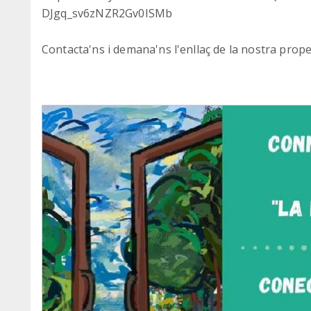
DJgq_sv6zNZR2Gv0ISMb
Contacta'ns i demana'ns l'enllaç de la nostra propera