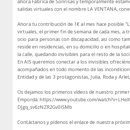
ahora Fábrica de Sonrisas y temporalmente estamo
salidas virtuales con el nombre LA VENTANA, conec
Ahora tu contribución de 1€ al mes hace posible "L
virtuales, el primer fin de semana de cada mes, a 
ocio para personas con discapacidad, así como tam
reside en residencias, en su domicilio o en hospit
la calle, quedando invisibles para el resto de la soc
En AIS queremos conectar a los invisibles ofrecién
acompañados en todo momento de las incondiciona
Entidad y de las 3 protagonistas, Julia, Roda y Arle
Os dejamos los primeros vídeos de nuestro primer
Empordà: https://www.youtube.com/watch?v=LHe
DJgq_sv6zNZR2Gv0ISMb
Contáctanos y pídenos el enlace de nuestra próxima 