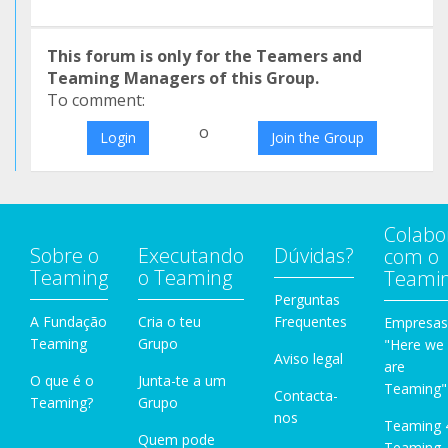
This forum is only for the Teamers and
Teaming Managers of this Group.
To comment:
o
Login
Join the Group
Colabo
Sobre o
Executando
Dúvidas?
com o
Teaming
o Teaming
Teami
Perguntas
A Fundação
Cria o teu
Frequentes
Empresas
Teaming
Grupo
"Here we
Aviso legal
are
O que é o
Junta-te a um
Teaming"
Contacta-
Teaming?
Grupo
nos
Teaming 
Quem pode
Teaming