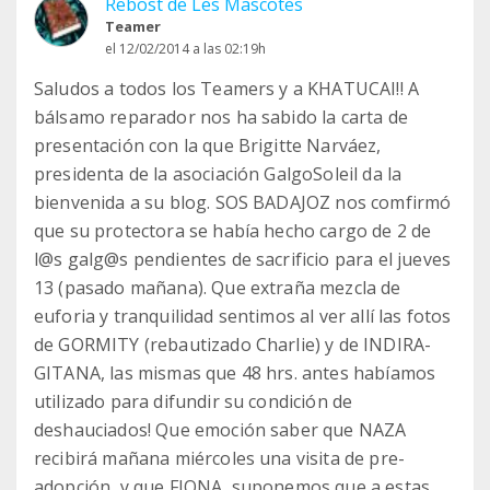
Rebost de Les Mascotes
Teamer
el 12/02/2014 a las 02:19h
Saludos a todos los Teamers y a KHATUCAI!! A
bálsamo reparador nos ha sabido la carta de
presentación con la que Brigitte Narváez,
presidenta de la asociación GalgoSoleil da la
bienvenida a su blog. SOS BADAJOZ nos comfirmó
que su protectora se había hecho cargo de 2 de
l@s galg@s pendientes de sacrificio para el jueves
13 (pasado mañana). Que extraña mezcla de
euforia y tranquilidad sentimos al ver allí las fotos
de GORMITY (rebautizado Charlie) y de INDIRA-
GITANA, las mismas que 48 hrs. antes habíamos
utilizado para difundir su condición de
deshauciados! Que emoción saber que NAZA
recibirá mañana miércoles una visita de pre-
adopción, y que FIONA, suponemos que a estas