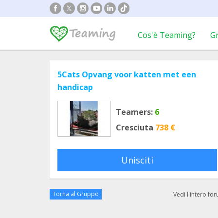
Cos'è Teaming?
G
5Cats Opvang voor katten met een
handicap
Teamers:
6
Cresciuta
738 €
Unisciti
Torna al Gruppo
Vedi l'intero fo