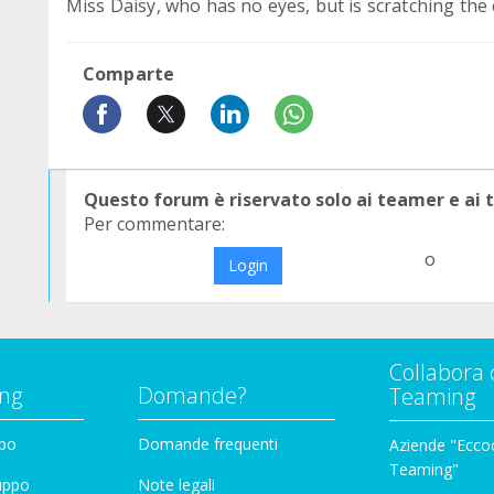
Miss Daisy, who has no eyes, but is scratching the 
Comparte
Questo forum è riservato solo ai teamer e ai
Per commentare:
o
Login
Collabora 
ng
Domande?
Teaming
ppo
Domande frequenti
Aziende "Eccoc
Teaming"
ruppo
Note legali