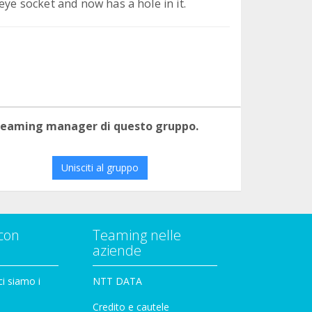
eye socket and now has a hole in it.
 teaming manager di questo gruppo.
Unisciti al gruppo
con
Teaming nelle
aziende
i siamo i
NTT DATA
Credito e cautele