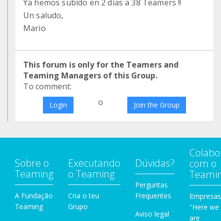
Ya hemos subido en 2 días a 38 Teamers !!
Un saludo,
Mario
This forum is only for the Teamers and
Teaming Managers of this Group.
To comment:
o
Login
Join the Group
Colabo
Sobre o
Executando
Dúvidas?
com o
Teaming
o Teaming
Teami
Perguntas
A Fundação
Cria o teu
Frequentes
Empresas
Teaming
Grupo
"Here we
Aviso legal
are