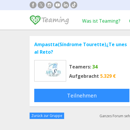
Was ist Teaming?
Ampastta(Síndrome Tourette)¿Te unes
al Reto?
Teamers:
34
Aufgebracht
5.329 €
Teilnehmen
Zurück zur Gruppe
Ganzes Forum se