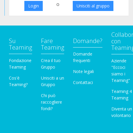
o
Login
Unisciti al gruppo
Collabo
Su
Fare
Domande?
con
Teaming
Teaming
Teamin
Domande
Fondazione
Crea il tuo
frequenti
Aziende
Teaming
Gruppo
"Eccoci
Note legali
siamo i
Cos'è
Unisciti a un
Teaming"
Contattaci
Teaming?
Gruppo
Teaming 4
Chi può
Teaming
raccogliere
fondi?
Diventa un
volontario