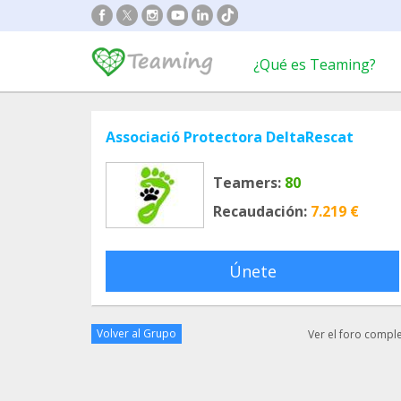
¿Qué es Teaming?
Associació Protectora DeltaRescat
Teamers:
80
Recaudación:
7.219 €
Únete
Volver al Grupo
Ver el foro compl