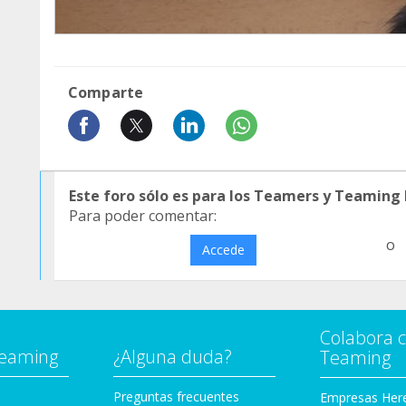
Comparte
Este foro sólo es para los Teamers y Teaming
Para poder comentar:
o
Accede
Colabora 
Teaming
¿Alguna duda?
Teaming
Preguntas frecuentes
Empresas Her