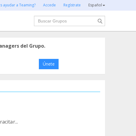
es ayudar a Teaming?
Accede
Regístrate
Español
Buscar
anagers del Grupo.
Únete
citar...