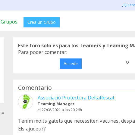
¿Quier
Grupos
Crea un Grupo
Este foro sólo es para los Teamers y Teaming M
Para poder comentar:
o
Accede
Comentario
Associació Protectora DeltaRescat
Teaming Manager
el 27/08/2021 a las 20:26h
eto
Tenim molts gatets que necessiten vacunes, despara
Els ajudeu??