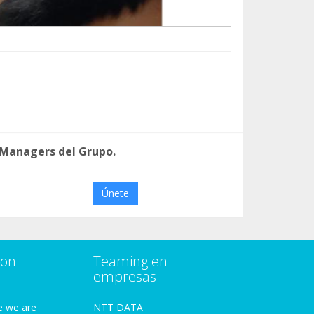
 Managers del Grupo.
Únete
con
Teaming en
empresas
e we are
NTT DATA