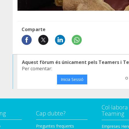
Comparte
Aquest fòrum és únicament pels Teamers i T
Per comentar:
o
Inicia Sessió
Col·labor
ng
Cap dubte?
Teaming
p
Preguntes freqüents
Empreses Her