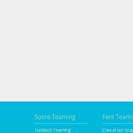
Sobre Teaming
Fent Teami
Fundació Teaming
Crea el teu Gru