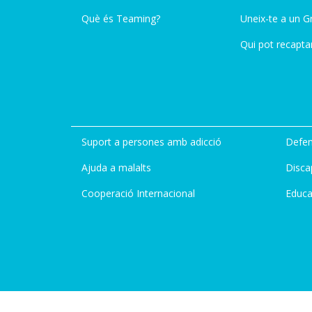
Què és Teaming?
Uneix-te a un G
Qui pot recapta
Suport a persones amb adicció
Defen
Ajuda a malalts
Disca
Cooperació Internacional
Educa