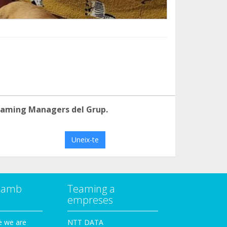
eaming Managers del Grup.
Uneix-te
a amb
Teaming a
empreses
e we are
NTT DATA