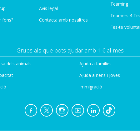
Teaming
rup
Avís legal
Teamers 4 Te
r fons?
Contacta amb nosaltres
Fes-te voluntar
Grups als que pots ajudar amb 1 € al mes
sa dels animals
Ajuda a families
pacitat
Ajuda a nens i joves
ció
Immigració