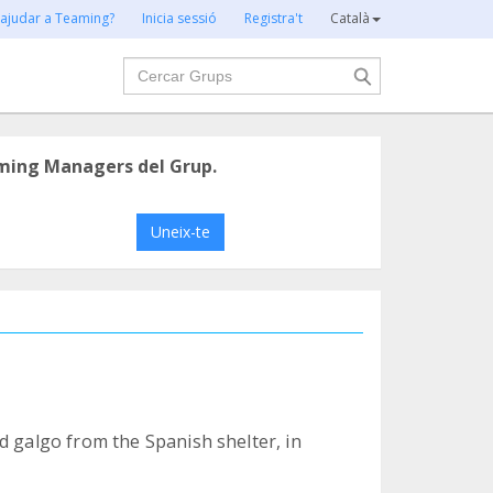
 ajudar a Teaming?
Inicia sessió
Registra't
Català
Cercar
ming Managers del Grup.
Uneix-te
d galgo from the Spanish shelter, in