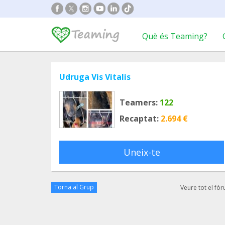
Què és Teaming?
Udruga Vis Vitalis
Teamers:
122
Recaptat:
2.694 €
Uneix-te
Torna al Grup
Veure tot el fò