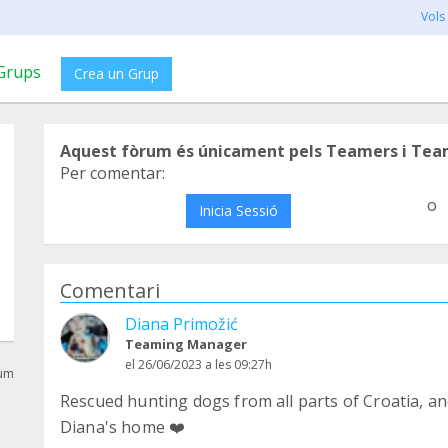
Vols
Grups
Crea un Grup
Aquest fòrum és únicament pels Teamers i Tea
Per comentar:
o
Inicia Sessió
Comentari
Diana Primožić
Teaming Manager
el 26/06/2023 a les 09:27h
rum
Rescued hunting dogs from all parts of Croatia, an
Diana's home ❤️