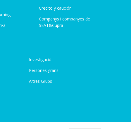
Credito y caución
aming
Companys i companyes de
i/a
SEAT&Cupra
Investigació
Persones grans
Altres Grups