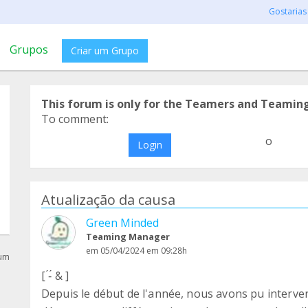
Gostarias
Grupos
Criar um Grupo
This forum is only for the Teamers and Teamin
To comment:
o
Login
Atualização da causa
Green Minded
Teaming Manager
em 05/04/2024 em 09:28h
rum
[ ́-́ & ]
Depuis le début de l'année, nous avons pu interve