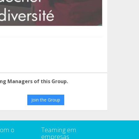
ng Managers of this Group.
Join the Group
com o
Teaming em
empresas