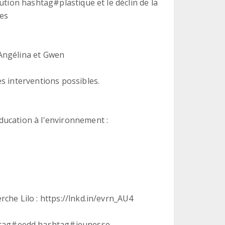
ution hashtag#plastique et le déclin de la
res
, Angélina et Gwen
s interventions possibles.
ducation à l'environnement :
che Lilo : https://lnkd.in/evrn_AU4
tag#eedd hashtag#jeunesse