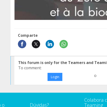
Comparte
This forum is only for the Teamers and Teami
To comment:
o
Login
Colabora 
 o
Dúvidas?
Teaming