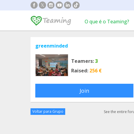
O que é o Teaming?
greenminded
Teamers:
3
Raised:
256 €
Join
Voltar para Grupo
See the entire fo