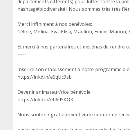
départements différents) pour lutter contre la poll
hashtag#biodiversité ! Nous sommes très très fiè
Merci infiniment à nos bénévoles:
Céline, Mélina, Eva, Elisa, Mai-linh, Emilie, Marion
Et merci à nos partenaires et mécènes de rendre ce
-----
Inscrire son établissement à notre programme d'é
https://lnkd.in/e5qUc9sb
Devenir animateur/rice bénévole :
https://lnkd.in/eb6dSKQ3
Nous soutenir gratuitement via le moteur de recher
hashtag#greenmakers hashtag#zerodechet hash