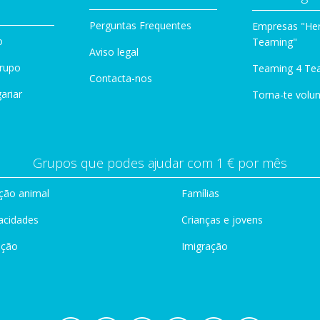
Perguntas Frequentes
Empresas "Her
o
Teaming"
Aviso legal
Grupo
Teaming 4 Te
Contacta-nos
ariar
Torna-te volun
Grupos que podes ajudar com 1 € por mês
ção animal
Famílias
acidades
Crianças e jovens
ação
Imigração