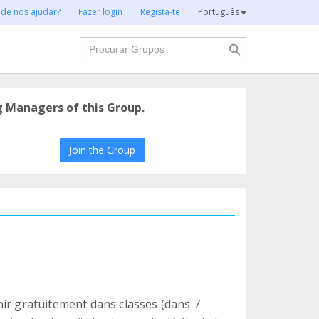
 de nos ajudar?
Fazer login
Regista-te
Português
Procurar
g Managers of this Group.
Join the Group
nir gratuitement dans classes (dans 7