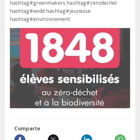
hashtag#greenmakers hashtag#zerodechet
hashtag#eedd hashtag#jeunesse
hashtag#environnement
Comparte