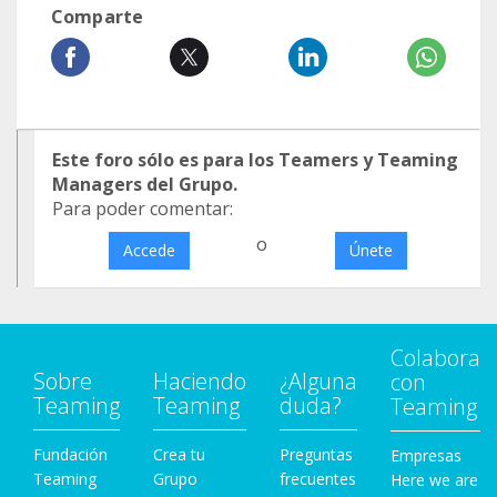
Comparte
Este foro sólo es para los Teamers y Teaming
Managers del Grupo.
Para poder comentar:
o
Accede
Únete
Colabora
Sobre
Haciendo
¿Alguna
con
Teaming
Teaming
duda?
Teaming
Fundación
Crea tu
Preguntas
Empresas
Teaming
Grupo
frecuentes
Here we are