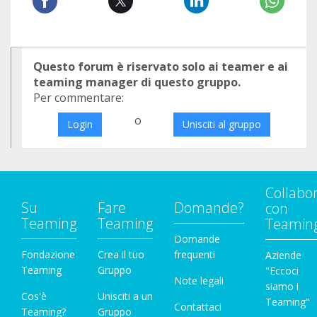
Questo forum è riservato solo ai teamer e ai
teaming manager di questo gruppo.
Per commentare:
o
Login
Unisciti al gruppo
Collabo
Su
Fare
Domande?
con
Teaming
Teaming
Teamin
Domande
Fondazione
Crea il tuo
frequenti
Aziende
Teaming
Gruppo
"Eccoci
Note legali
siamo i
Cos'è
Unisciti a un
Teaming"
Contattaci
Teaming?
Gruppo