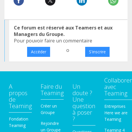
Ce forum est réservé aux Teamers et aux
Managers du Groupe.
Pour pouvoir faire un commentaire
o
Accéder
S'inscrire
Collaborer
A
Faire du
Un
avec
propos
Teaming
doute ?
Teaming
de
Une
Teaming
question
Créer un
Entreprises
à poser
Groupe
Here we are
?
Fondation
Teaming
Rejoindre
Teaming
un Groupe
Teaming 4
Questions