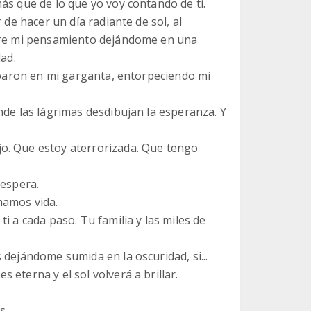
ás que de lo que yo voy contando de ti.
 de hacer un día radiante de sol, al
obre mi pensamiento dejándome en una
dad.
olparon en mi garganta, entorpeciendo mi
nde las lágrimas desdibujan la esperanza. Y
o. Que estoy aterrorizada. Que tengo
 espera.
mamos vida.
i a cada paso. Tu familia y las miles de
 dejándome sumida en la oscuridad, si...
eterna y el sol volverá a brillar.
s.