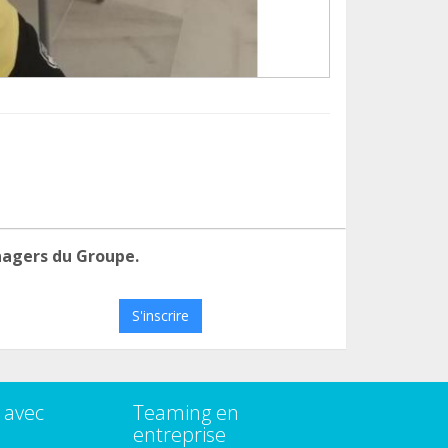
nagers du Groupe.
S'inscrire
 avec
Teaming en
entreprise