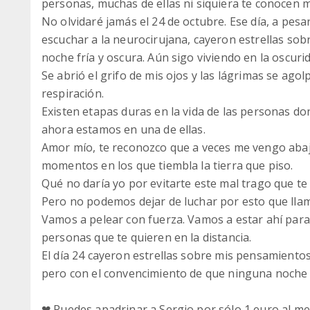
personas, muchas de ellas ni siquiera te conocen m
No olvidaré jamás el 24 de octubre. Ese día, a pesar
escuchar a la neurocirujana, cayeron estrellas s
noche fría y oscura. Aún sigo viviendo en la oscuri
Se abrió el grifo de mis ojos y las lágrimas se ag
respiración.
Existen etapas duras en la vida de las personas do
ahora estamos en una de ellas.
Amor mío, te reconozco que a veces me vengo abaj
momentos en los que tiembla la tierra que piso.
Qué no daría yo por evitarte este mal trago que te
Pero no podemos dejar de luchar por esto que lla
Vamos a pelear con fuerza. Vamos a estar ahí para t
personas que te quieren en la distancia.
El día 24 cayeron estrellas sobre mis pensamientos
pero con el convencimiento de que ninguna noche es 
❤ Puedes apadrinar a Sergio por sólo 1 euro al me