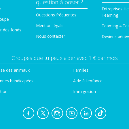
question à poser ?
e
Entreprises He
Questions fréquentes
Teaming
roupe
Mention légale
Teaming 4 Te
er des fonds
Nous contacter
Deviens bénév
Groupes que tu peux aider avec 1 € par mois
se des animaux
Familles
nnes handicapées
Aide à l'enfance
tion
Immigration