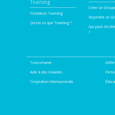
Teaming
Créer un Group
Fondation Teaming
Rejoindre un G
Qu'est-ce que Teaming ?
Qui peut récolt
?
Toxicomanie
Défen
Aide à des malades
Perso
Coopration internacionale
Éduca