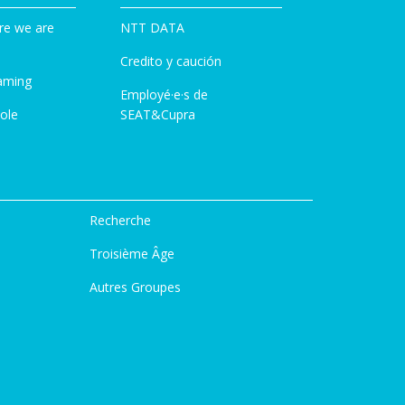
re we are
NTT DATA
Credito y caución
aming
Employé·e·s de
ole
SEAT&Cupra
Recherche
Troisième Âge
Autres Groupes