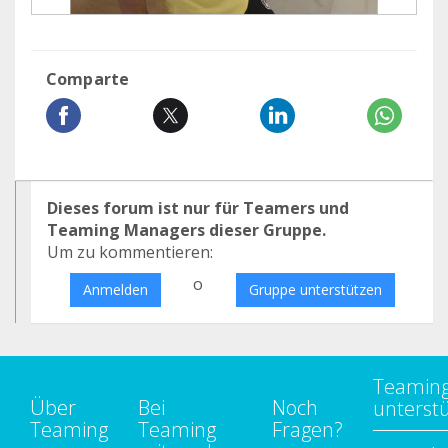
Comparte
Dieses forum ist nur für Teamers und
Teaming Managers dieser Gruppe.
Um zu kommentieren:
o
Anmelden
Gruppe unterstützen
Teamin
Über
Bei
Noch
unterst
Teaming
Teaming
Fragen?